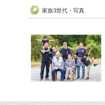
家族3世代・写真
コ
ペ
ン
ー
テ
ジ
ン
の