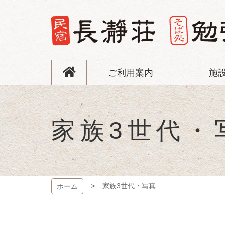
コ
ン
テ
ン
ツ
長瀞荘
本
文
ご利用案内
施
へ
ス
キ
ッ
プ
家族3世代・
家族3世代・写真
ホーム