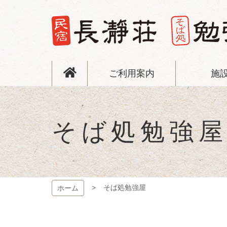
コ
ン
テ
ン
ツ
長瀞荘
本
文
ご利用案内
施
へ
ス
キ
ッ
プ
そば処勉強
そば処勉強屋
ホーム