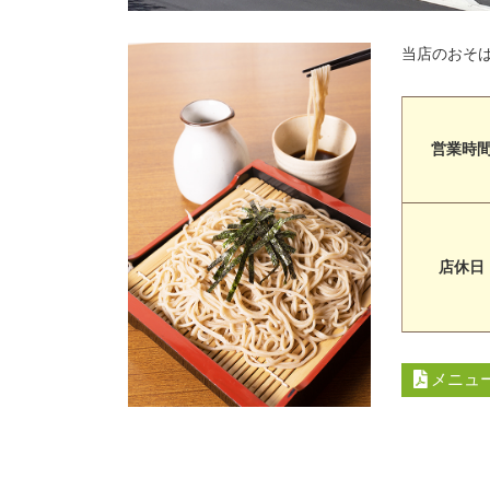
当店のおそ
営業時
店休日
メニュー 
コ
ペ
ン
ー
テ
ジ