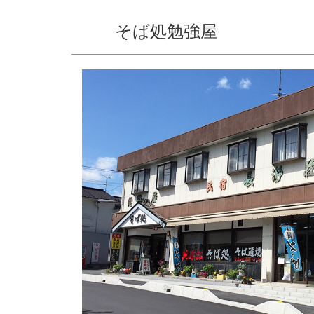
そば処勉強屋