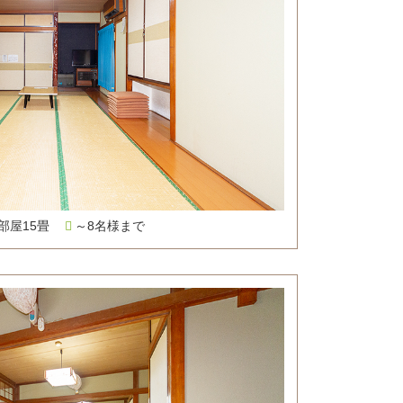
大部屋15畳
～8名様まで