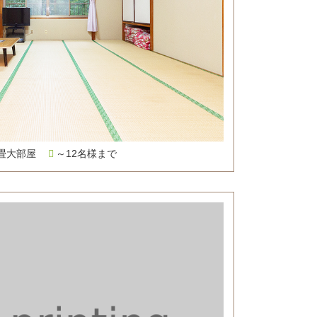
7畳大部屋
～12名様まで