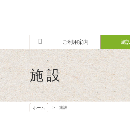
コ
ン
テ
ン
ツ
長瀞荘
本
文
ご利用案内
施
へ
ス
キ
ッ
プ
施設
施設
ホーム