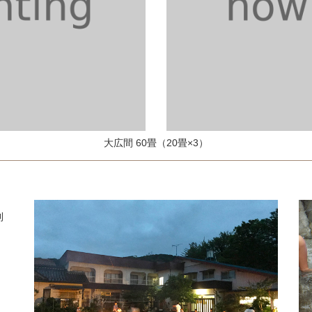
大広間 60畳（20畳×3）
利
。