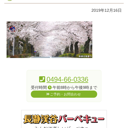
2019年12月16日
コ
ペ
ン
ー
テ
ジ
0494-66-0336
ン
の
受付時間
午前8時から午後9時まで
ツ
先
ご予約・お問合わせ
本
頭
文
へ
の
戻
先
る
頭
へ