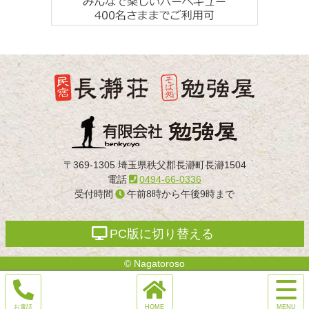
戻
る
長瀞荘
〒369-1305 埼玉県秩父郡長瀞町長瀞1504
電話
0494-66-0336
受付時間
午前8時から午後9時まで
PC版に切り替える
© Nagatoroso
サ
イ
電
ホ