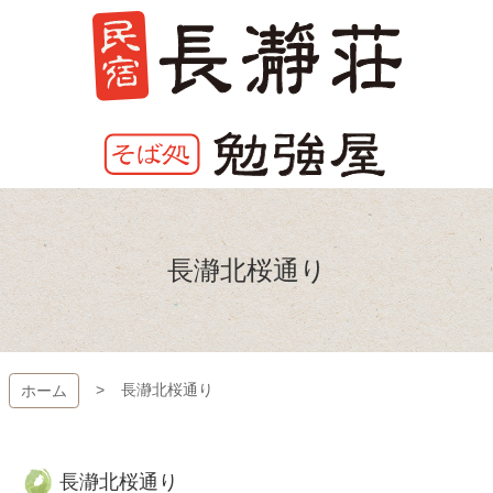
コ
ン
テ
ン
ツ
本
文
へ
長瀞荘
ス
キ
ッ
長瀞北桜通り
プ
長瀞北桜通り
ホーム
長瀞北桜通り