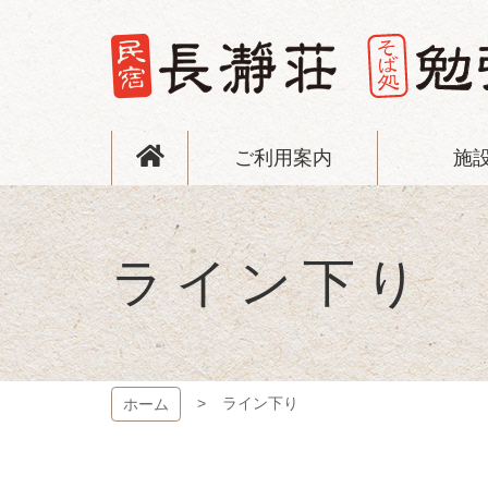
コ
ン
テ
ン
ツ
長瀞荘
本
文
ご利用案内
施
へ
ス
キ
ッ
プ
ライン下り
ライン下り
ホーム