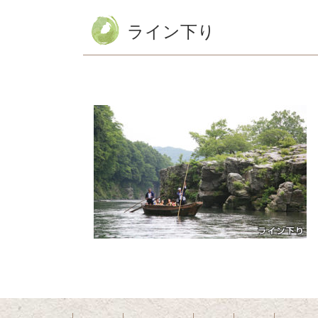
ライン下り
コ
ペ
ン
ー
テ
ジ
ン
の
ツ
先