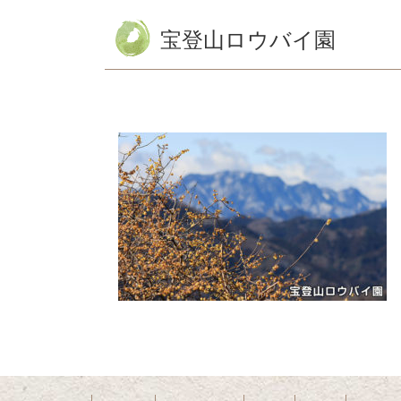
宝登山ロウバイ園
コ
ペ
ン
ー
テ
ジ
ン
の
ツ
先