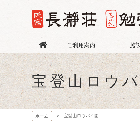
コ
ン
テ
ン
ツ
長瀞荘
本
文
ご利用案内
施
へ
ス
キ
ッ
プ
宝登山ロウ
宝登山ロウバイ園
ホーム