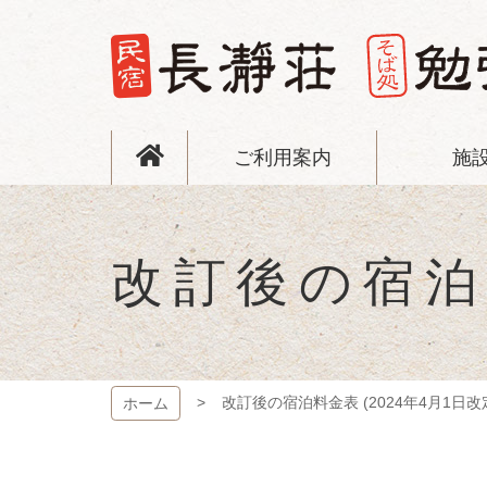
コ
ン
テ
ン
ツ
長瀞荘
本
文
ご利用案内
施
へ
ス
キ
ッ
プ
改訂後の宿泊料
改訂後の宿泊料金表 (2024年4月1日改
ホーム