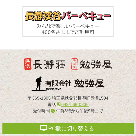
の
戻
先
る
頭
へ
戻
る
長瀞荘
〒369-1305 埼玉県秩父郡長瀞町長瀞1504
電話
0494-66-0336
受付時間
午前8時から午後9時まで
PC版に切り替える