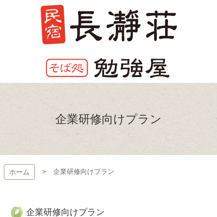
コ
ン
テ
ン
ツ
本
文
へ
長瀞荘
ス
キ
ッ
企業研修向けプラン
プ
企業研修向けプラン
ホーム
企業研修向けプラン