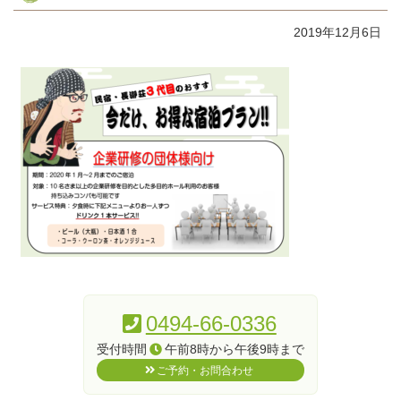
2019年12月6日
コ
ペ
ン
ー
テ
ジ
0494-66-0336
ン
の
受付時間
午前8時から午後9時まで
ツ
先
ご予約・お問合わせ
本
頭
文
へ